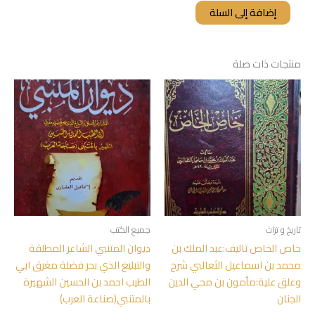
إضافة إلى السلة
منتجات ذات صلة
تاريخ و تراث
جميع الكتب
خاص الخاص تاليف:عبد الملك بن
ديوان المتنبي الشاعر المطلقة
محمد بن اسماعيل الثعالبي شرح
والتبليغ الذي بحر فضلة مغرق ابي
وعلق علية:مأمون بن محي الدين
الطيب احمد بن الحسين الشهيرة
الجنان
بالمتنبي(صناعة العرب)