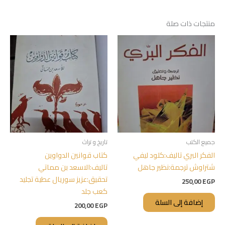
منتجات ذات صلة
جميع الكتب
تاريخ و تراث
الفكر البري تاليف:كلود ليفي
كتاب قوانين الدواوين
شتراوش ترجمة:نظير جاهل
تاليف:الاسعد بن مماتي
تحقيق:عزيز سوريال عطية تجليد
250,00
EGP
كعب جلد
إضافة إلى السلة
200,00
EGP