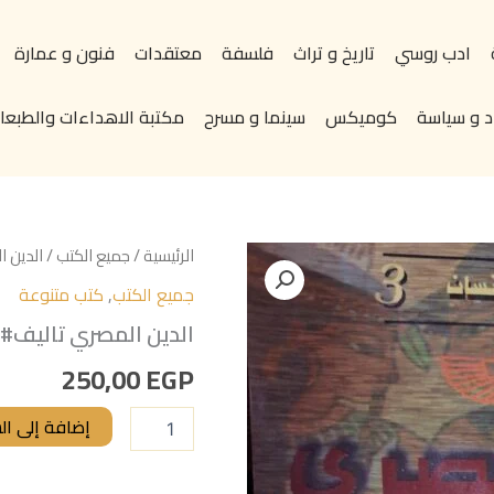
ادب روسي
تاريخ و تراث
فلسفة
معتقدات
فنون و عمارة
د و سياسة
كوميكس
سينما و مسرح
مكتبة الاهداءات والطبعات
كمية
الرئيسية
/
جميع الكتب
/ الدين 
الدين
جميع الكتب
,
كتب متنوعة
المصري
تاليف#خزعل
الدين المصري تاليف#
الماجدي#
250,00
EGP
إضافة إلى ال