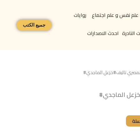
علم نفس و علم اجتماع
روايات
جميع الكتب
 النادرة
احدث الاصدارات
المصري تاليف#خزعل الماجدي#
خزعل الماجدي#
سلة