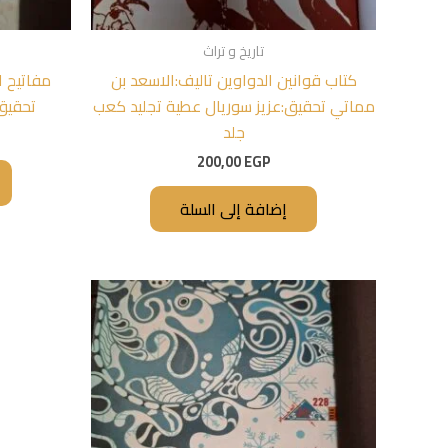
تاريخ و تراث
كتاب قوانين الدواوين تاليف:الاسعد بن
مفاتيح ا
مماتي تحقيق:عزيز سوريال عطية تجليد كعب
تحقيق
جلد
200,00
EGP
إضافة إلى السلة