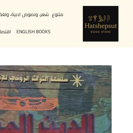
خطي
content
لى
متنوع
شعر، ونصوص ادبية، ولغة
لمحتوى
ENGLISH BOOKS
اقتصا