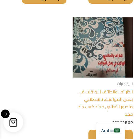
تاريخ و تراث
الظرائف والطائف البواقيت في
بعض المواقيت. تاليف:لابي
منصور الثعالبي مجلد كعب جلد
فخم
0
200,00
EGP
Arabic
إضافة إلى السلة