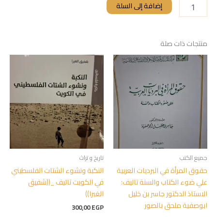
إضافة إلى السلة
منتجات ذات صلة
جميع الكتب
تاريخ و تراث
حقوق المرأة في البرديات العربية
النكبة ونشوء الشتات الفلسطيني
علي ضوء الكتاب والسنة تاليف:
في الكويت تاليف _((شفيق
الاستاذ الدكتور جاسر بن خليل
الغبرا))
ابوصفية ملحق بالصور
300,00
EGP