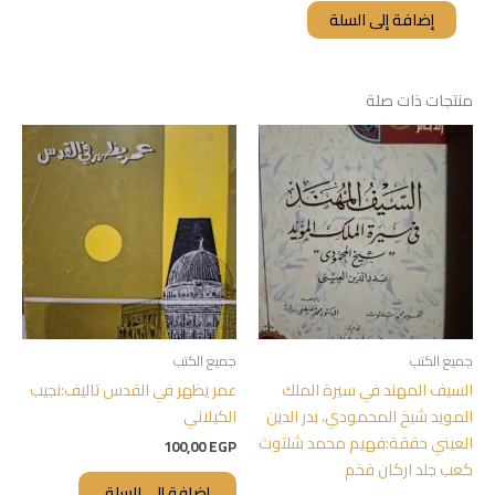
إضافة إلى السلة
منتجات ذات صلة
جميع الكتب
جميع الكتب
السيف المهند في سيرة الملك
عمر يظهر في القدس تاليف:نجيب
المويد شيخ المحمودي، بدر الدين
الكيلاني
العيني حققة:فهيم محمد شلتوت
100,00
EGP
كعب جلد اركان فخم
إضافة إلى السلة