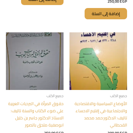
250,00
EGP
إضافة إلى السلة
جميع الكتب
جميع الكتب
الأوضاع السياسية والاقتصادية
حقوق المرأة في البرديات العربية
والاجتماعية في إقليم الاحساء
علي ضوء الكتاب والسنة تاليف:
تاليف: الدكتور:حمد محمد
الاستاذ الدكتور جاسر بن خليل
القحطاني
ابوصفية ملحق بالصور