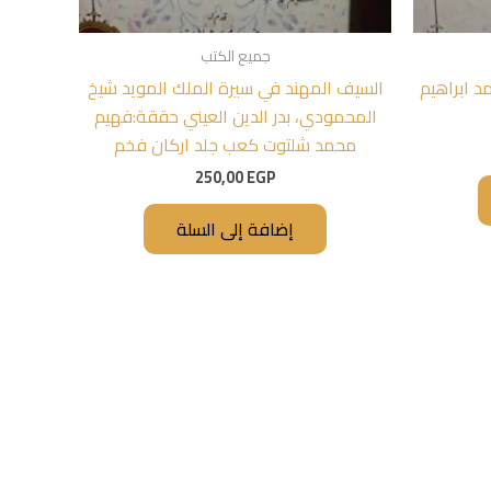
جميع الكتب
د ابراهيم
السيف المهند في سيرة الملك المويد شيخ
المحمودي، بدر الدين العيني حققة:فهيم
محمد شلتوت كعب جلد اركان فخم
250,00
EGP
إضافة إلى السلة