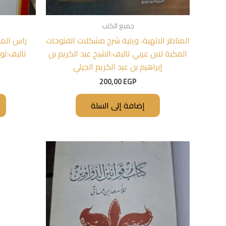
جميع الكتب
المناظر الالهية، ويلية شرح مشكلات الفتوحات
راس الما
المكية لابن عربي تاليف:الشيخ عبد الكريم بن
تاليف:تو
إبراهيم بن عبد الكريم الجيلي
200,00
EGP
إضافة إلى السلة