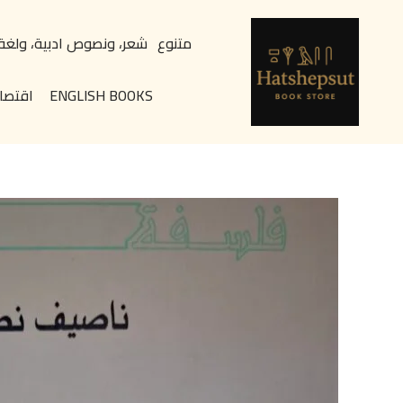
خطي
content
لى
متنوع
شعر، ونصوص ادبية، ولغة
لمحتوى
ENGLISH BOOKS
اقتصا