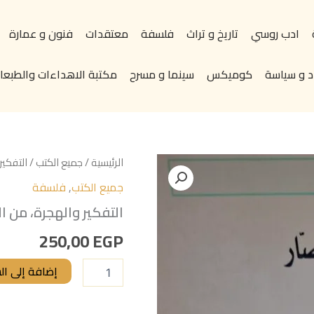
ادب روسي
تاريخ و تراث
فلسفة
معتقدات
فنون و عمارة
د و سياسة
كوميكس
سينما و مسرح
مكتبة الاهداءات والطبعات
كمية
الرئيسية
/
جميع الكتب
/ التفكير
التفكير
جميع الكتب
,
فلسفة
والهجرة،
من
التفكير والهجرة، من ا
التراث
الي
250,00
EGP
النهضة
العربية
إضافة إلى ال
تاليف#ناصيف
نصار#