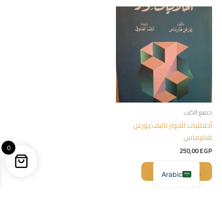
جميع الكتب
أخلاقيات الحوار تاليف:يورغن
هابرماس
0
250,00
EGP
إضافة إلى السلة
Arabic