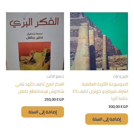
تاريخ و تراث
جميع الكتب
الموسوعة الأثرية العالمية
الفكر البري تاليف:كلود ليفي
اشراف:ليوناردو كوتريل تاليف:٤٨
شتراوش ترجمة:نظير جاهل
عالما اثريا
250,00
EGP
300,00
EGP
إضافة إلى السلة
إضافة إلى السلة