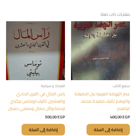
منتجات ذات صلة
جميع الكتب
اقتصاد و سياسة
عصر النهضة العربية بين الحقيقة
راس المال في القرن الحادي
والوهم تاليف:مفيدة محمد
والعشرين تاليف:توماس بيكيني
ابراهيم
ترجمة:وائل جمال وسلمي حسين
500,00
EGP
400,00
EGP
إضافة إلى السلة
إضافة إلى السلة