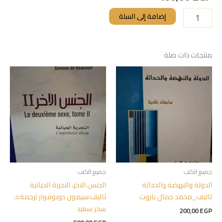
إضافة إلى السلة
منتجات ذات صلة
جميع الكتب
جميع الكتب
الدولة والنهضة والحداثة
الجنس الاخر، التجربة الحياتية
تاليف_محمد جمال باروت
تاليف:سيمون دوبوفوار ترجمة:د.
سحر سعيد
200,00
EGP