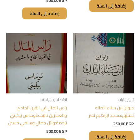
500,00
EGP
إضافة إلى السلة
إضافة إلى السلة
تاريخ و تراث
اقتصاد و سياسة
ديوان ابن سناء الملك
راس المال في القرن الحادي
تحقيق:محمد ابراهيم نصر
والعشرين تاليف:توماس بيكيني
ترجمة:وائل جمال وسلمي حسين
250,00
EGP
500,00
EGP
إضافة إلى السلة