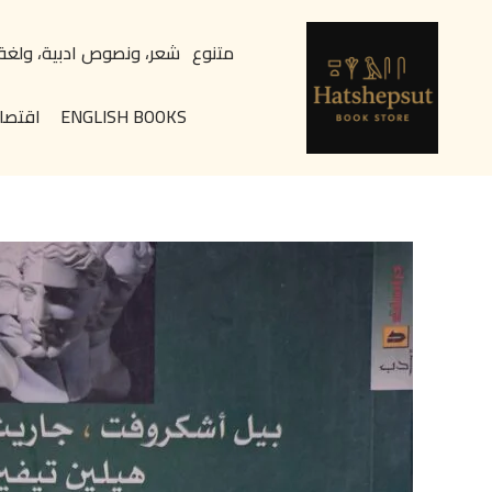
خطي
content
لى
متنوع
شعر، ونصوص ادبية، ولغة
لمحتوى
ENGLISH BOOKS
اقتصا