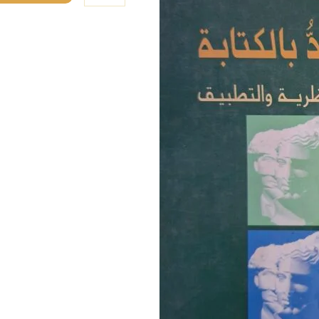
واخرون#