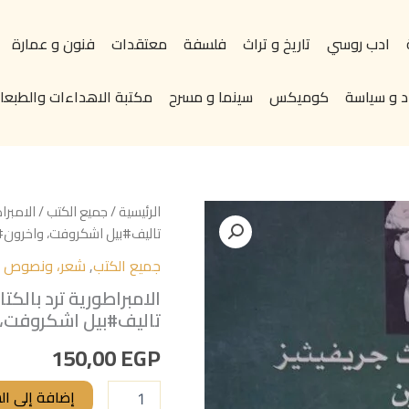
ادب روسي
تاريخ و تراث
فلسفة
معتقدات
فنون و عمارة
د و سياسة
كوميكس
سينما و مسرح
مكتبة الاهداءات والطبعات
كمية
الرئيسية
/
جميع الكتب
/ الامبرا
الامبراطورية
تاليف#بيل اشكروفت، واخرون#
ترد
جميع الكتب
,
شعر، ونصوص اد
بالكتابة
اداب
الامبراطورية ترد بالكت
مابعد
تاليف#بيل اشكروفت، 
الاستعمار،
النظرية
150,00
EGP
والتطبيق
تاليف#بيل
اشكروفت،
إضافة إلى ال