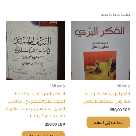
منتجات ذات صلة
جميع الكتب
جميع الكتب
الفكر البري تاليف:كلود ليفي
السيف المهند في سيرة الملك
شتراوش ترجمة:نظير جاهل
المويد شيخ المحمودي، بدر الدين
العيني حققة:فهيم محمد شلتوت
250,00
EGP
كعب جلد اركان فخم
إضافة إلى السلة
250,00
EGP