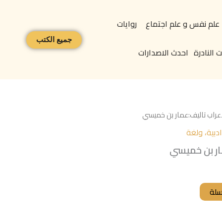
علم نفس و علم اجتماع
روايات
جميع الكتب
 النادرة
احدث الاصدارات
لاعراب تاليف:عمار بن خميسي
بية، ولغة
مار بن خميسي
سلة