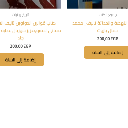
جميع الكتب
تاريخ و تراث
النهضة والحداثة تاليف_محمد
كتاب قوانين الدواوين تاليف:ال
جمال باروت
مماتي تحقيق:عزيز سوريال عطية 
جلد
200,00
EGP
200,00
EGP
إضافة إلى السلة
إضافة إلى السلة