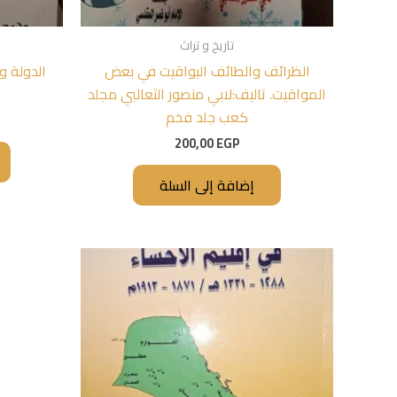
تاريخ و تراث
الظرائف والطائف البواقيت في بعض
الدولة و
المواقيت. تاليف:لابي منصور الثعالبي مجلد
كعب جلد فخم
200,00
EGP
إضافة إلى السلة