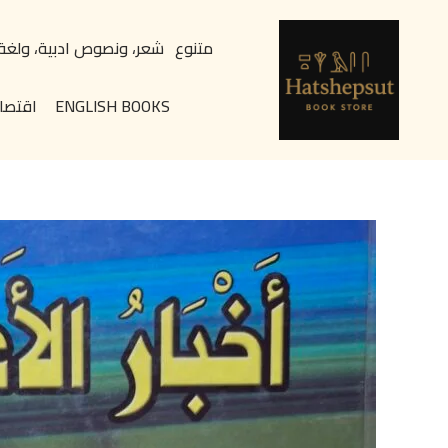
خطي
content
لى
متنوع
شعر، ونصوص ادبية، ولغة
لمحتوى
ENGLISH BOOKS
اقتصا