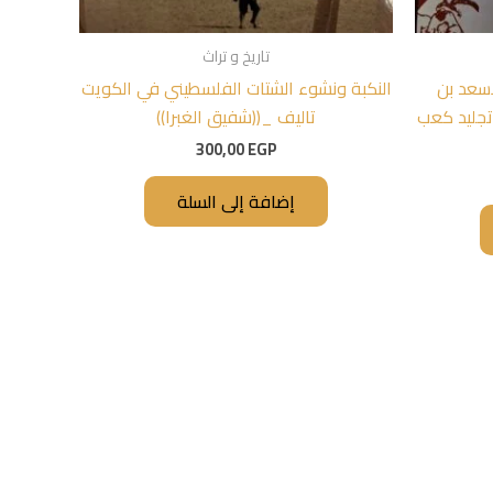
تاريخ و تراث
اسعد بن
النكبة ونشوء الشتات الفلسطيني في الكويت
تجليد كعب
تاليف _((شفيق الغبرا))
300,00
EGP
إضافة إلى السلة