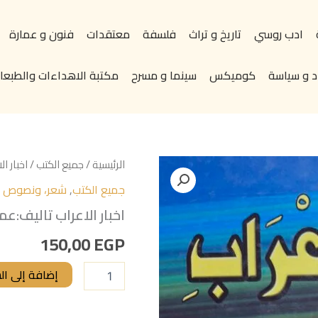
ادب روسي
تاريخ و تراث
فلسفة
معتقدات
فنون و عمارة
د و سياسة
كوميكس
سينما و مسرح
مكتبة الاهداءات والطبعات
كمية
الرئيسية
/
جميع الكتب
/ اخبار ا
اخبار
جميع الكتب
,
شعر، ونصوص اد
الاعراب
تاليف:عمار
اخبار الاعراب تاليف:ع
بن
خميسي
150,00
EGP
إضافة إلى ال