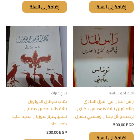
إضافة إلى السلة
إضافة إلى السلة
اقتصاد و سياسة
تاريخ و تراث
راس المال في القرن الحادي
كتاب قوانين الدواوين
والعشرين تاليف:توماس بيكيني
تاليف:الاسعد بن مماتي
ترجمة:وائل جمال وسلمي حسين
تحقيق:عزيز سوريال عطية تجليد
كعب جلد
500,00
EGP
200,00
EGP
إضافة إلى السلة