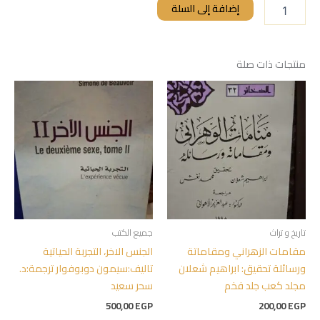
إضافة إلى السلة
منتجات ذات صلة
تاريخ و تراث
جميع الكتب
مقامات الزهراني ومقاماتة
الجنس الاخر، التجربة الحياتية
ورسائلة تحقيق: ابراهيم شعلان
تاليف:سيمون دوبوفوار ترجمة:د.
مجلد كعب جلد فخم
سحر سعيد
500,00
EGP
200,00
EGP