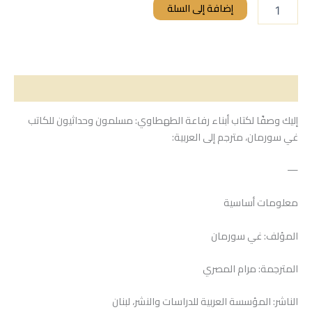
إضافة إلى السلة
الوصف
إليك وصفًا لكتاب أبناء رفاعة الطهطاوي: مسلمون وحداثيون للكاتب
غي سورمان، مترجم إلى العربية:
—
معلومات أساسية
المؤلف: غي سورمان
المترجمة: مرام المصري
الناشر: المؤسسة العربية للدراسات والنشر، لبنان