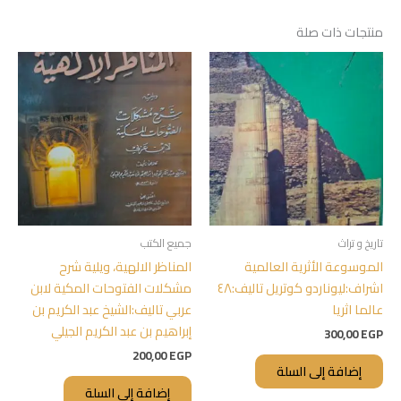
منتجات ذات صلة
تاريخ و تراث
جميع الكتب
الموسوعة الأثرية العالمية
المناظر الالهية، ويلية شرح
اشراف:ليوناردو كوتريل تاليف:٤٨
مشكلات الفتوحات المكية لابن
عالما اثريا
عربي تاليف:الشيخ عبد الكريم بن
إبراهيم بن عبد الكريم الجيلي
300,00
EGP
200,00
EGP
إضافة إلى السلة
إضافة إلى السلة