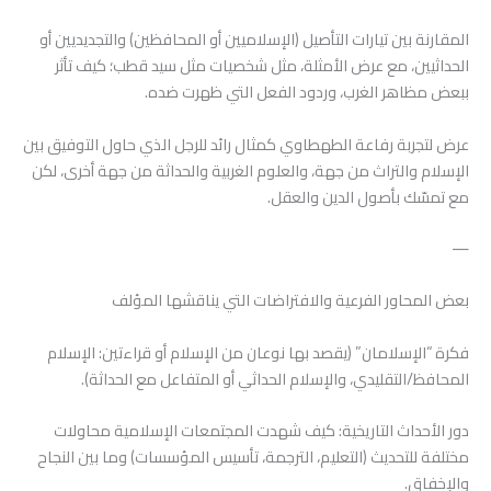
المقارنة بين تيارات التأصيل (الإسلاميين أو المحافظين) والتجديديين أو
الحداثيين، مع عرض الأمثلة، مثل شخصيات مثل سيد قطب؛ كيف تأثر
ببعض مظاهر الغرب، وردود الفعل التي ظهرت ضده.
عرض لتجربة رفاعة الطهطاوي كمثال رائد للرجل الذي حاول التوفيق بين
الإسلام والتراث من جهة، والعلوم الغربية والحداثة من جهة أخرى، لكن
مع تمسّك بأصول الدين والعقل.
—
بعض المحاور الفرعية والافتراضات التي يناقشها المؤلف
فكرة “الإسلامان” (يقصد بها نوعان من الإسلام أو قراءتين: الإسلام
المحافظ/التقليدي، والإسلام الحداثي أو المتفاعل مع الحداثة).
دور الأحداث التاريخية: كيف شهدت المجتمعات الإسلامية محاولات
مختلفة للتحديث (التعليم، الترجمة، تأسيس المؤسسات) وما بين النجاح
والإخفاق.