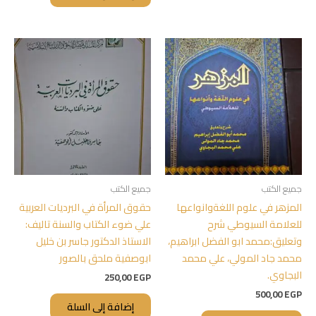
جميع الكتب
جميع الكتب
المزهر في علوم اللغةوانواعها
حقوق المرأة في البرديات العربية
للعلامة السيوطي شرح
علي ضوء الكتاب والسنة تاليف:
وتعليق:محمد ابو الفضل ابراهيم،
الاستاذ الدكتور جاسر بن خليل
محمد جاد المولي، علي محمد
ابوصفية ملحق بالصور
البجاوي.
250,00
EGP
500,00
EGP
إضافة إلى السلة