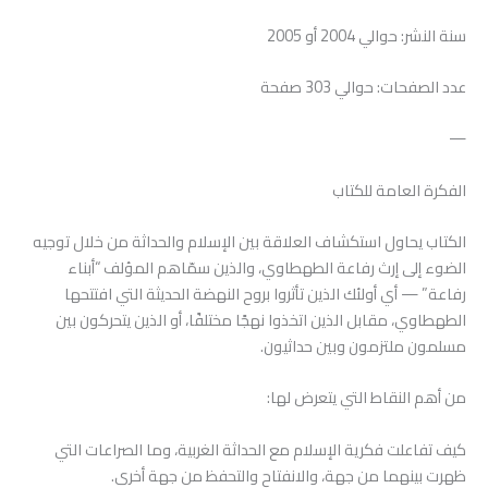
سنة النشر: حوالي 2004 أو 2005
عدد الصفحات: حوالي 303 صفحة
—
الفكرة العامة للكتاب
الكتاب يحاول استكشاف العلاقة بين الإسلام والحداثة من خلال توجيه
الضوء إلى إرث رفاعة الطهطاوي، والذين سمّاهم المؤلف “أبناء
رفاعة” — أي أولئك الذين تأثروا بروح النهضة الحديثة التي افتتحها
الطهطاوي، مقابل الذين اتخذوا نهجًا مختلفًا، أو الذين يتحركون بين
مسلمون ملتزمون وبين حداثيون.
من أهم النقاط التي يتعرض لها:
كيف تفاعلت فكرية الإسلام مع الحداثة الغربية، وما الصراعات التي
ظهرت بينهما من جهة، والانفتاح والتحفظ من جهة أخرى.